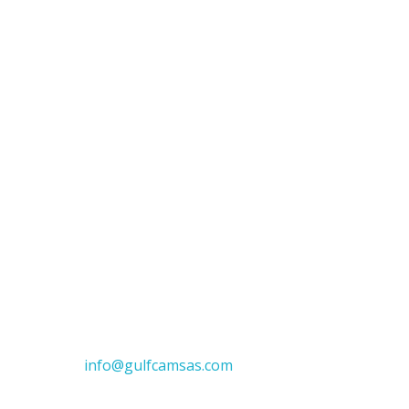
Addresse: Centre des affaires maritimes B.P. 3876 Do
Email:
info@gulfcamsas.com
Téléphone: (+237) 688 43 26 79 / (+237) 677 22 93 90